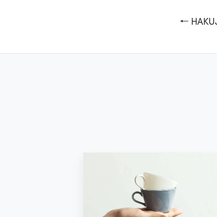
← HAK
カ
フ
ェ
ノ