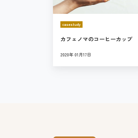
マ
の
コ
casestudy
ー
カフェノマのコーヒーカップ
ヒ
ー
2020年 01月17日
カ
ッ
プ