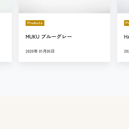
ブ
J
ル
I
ー
ホ
Products
P
グ
ワ
MUKU ブルーグレー
H
レ
イ
ー
ト
2020年 01月05日
20