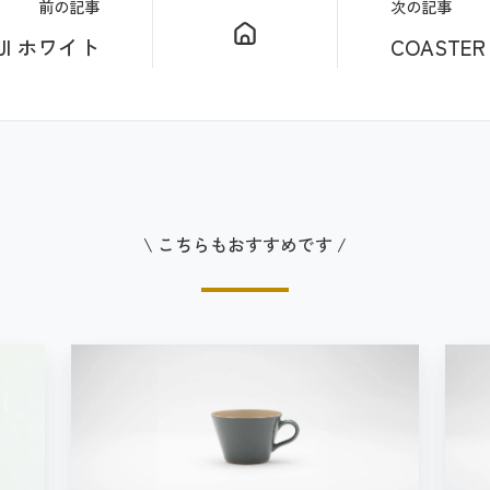
前の記事
次の記事
UJI ホワイト
COASTER 
\ こちらもおすすめです /
M
H
U
A
K
K
U
U