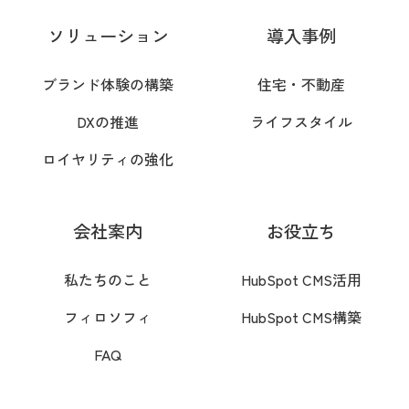
s
ソリューション
導入事例
t
a
ブランド体験の構築
住宅・不動産
g
DXの推進
ライフスタイル
r
ロイヤリティの強化
a
m
@
会社案内
お役立ち
c
私たちのこと
HubSpot CMS活用
a
f
フィロソフィ
HubSpot CMS構築
e
FAQ
_
n